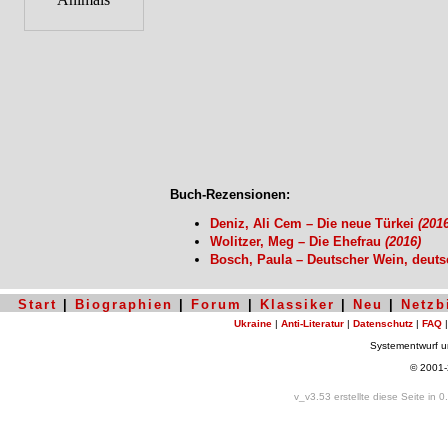
Buch-Rezensionen:
Deniz, Ali Cem – Die neue Türkei
(2016
Wolitzer, Meg – Die Ehefrau
(2016)
Bosch, Paula – Deutscher Wein, deut
Start
|
Biographien
|
Forum
|
Klassiker
|
Neu
|
Netzb
Ukraine
|
Anti-Literatur
|
Datenschutz
|
FAQ
Systementwurf 
© 2001
v_v3.53 erstellte diese Seite in 