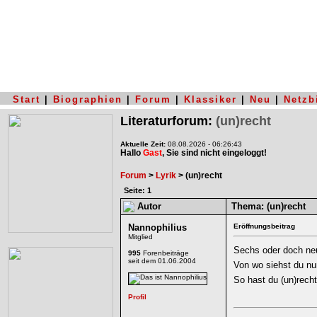
Start
|
Biographien
|
Forum
|
Klassiker
|
Neu
|
Netzb
Literaturforum:
(un)recht
Aktuelle Zeit:
08.08.2026 - 06:26:43
Hallo
Gast
, Sie sind nicht eingeloggt!
Forum
>
Lyrik
> (un)recht
Seite: 1
Autor
Thema:
(un)recht
Nannophilius
Eröffnungsbeitrag
Mitglied
Sechs oder doch ne
995
Forenbeiträge
seit dem 01.06.2004
Von wo siehst du nu
So hast du (un)recht