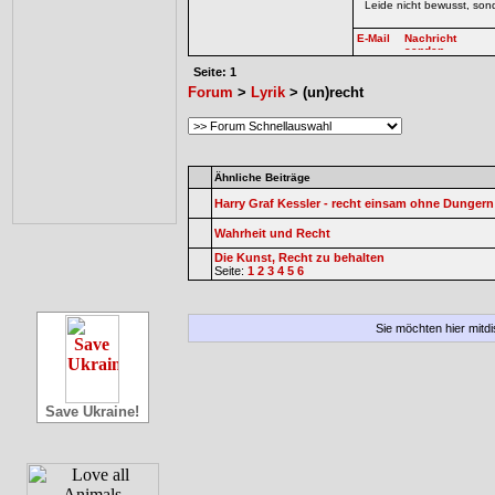
Leide nicht bewusst, sond
Seite: 1
Forum
>
Lyrik
> (un)recht
Ähnliche Beiträge
Harry Graf Kessler - recht einsam ohne Dungern
Wahrheit und Recht
Die Kunst, Recht zu behalten
Seite:
1
2
3
4
5
6
Sie möchten hier mitd
Save Ukraine!