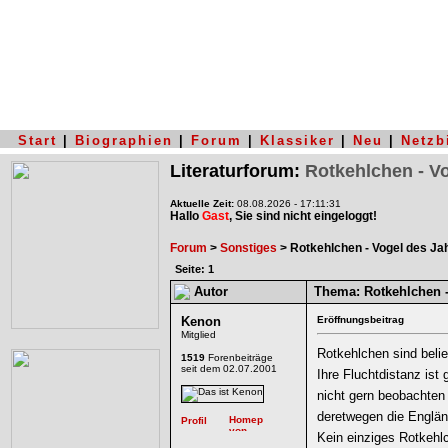
Start
|
Biographien
|
Forum
|
Klassiker
|
Neu
|
Netzb
Literaturforum:
Rotkehlchen - V
Aktuelle Zeit:
08.08.2026 - 17:11:31
Hallo
Gast
, Sie sind nicht eingeloggt!
Forum
>
Sonstiges
> Rotkehlchen - Vogel des Ja
Seite: 1
Autor
Thema:
Rotkehlchen -
Kenon
Eröffnungsbeitrag
Mitglied
Rotkehlchen sind belie
1519
Forenbeiträge
seit dem 02.07.2001
Ihre Fluchtdistanz ist 
nicht gern beobachten 
deretwegen die Englän
Kein einziges Rotkehl