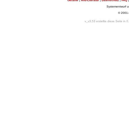
Ukraine
|
Anti-Literatur
|
Datenschutz
|
FAQ
Systementwurf 
© 2001
v_v3.53 erstellte diese Seite in 