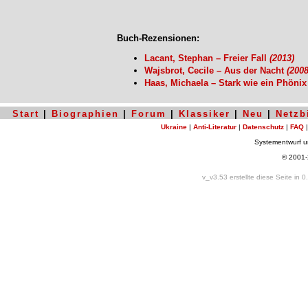
Buch-Rezensionen:
Lacant, Stephan – Freier Fall
(2013)
Wajsbrot, Cecile – Aus der Nacht
(2008
Haas, Michaela – Stark wie ein Phöni
Start
|
Biographien
|
Forum
|
Klassiker
|
Neu
|
Netzb
Ukraine
|
Anti-Literatur
|
Datenschutz
|
FAQ
Systementwurf 
© 2001
v_v3.53 erstellte diese Seite in 