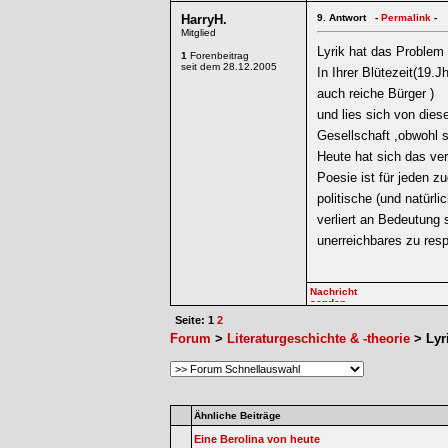
HarryH.
9.
Antwort -
Permalink
-
Mitglied
Lyrik hat das Proble
1
Forenbeitrag
seit dem 28.12.2005
In Ihrer Blütezeit(19.
auch reiche Bürger )
und lies sich von dies
Gesellschaft ,obwohl s
Heute hat sich das ver
Poesie ist für jeden zu
politische (und natürli
verliert an Bedeutung 
unerreichbares zu resp
Seite: 1
2
Forum
>
Literaturgeschichte & -theorie
> Lyr
Ähnliche Beiträge
Eine Berolina von heute