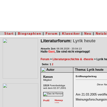
Start
|
Biographien
|
Forum
|
Klassiker
|
Neu
|
Netzb
Literaturforum:
Lyrik heute
Aktuelle Zeit:
06.08.2026 - 20:04:13
Hallo
Gast
, Sie sind nicht eingeloggt!
Forum
>
Literaturgeschichte & -theorie
> Lyrik h
Seite: 1
2
Autor
Thema:
Lyrik heute
Kenon
Eröffnungsbeitrag
Mitglied
Diese Na
1519
Forenbeiträge
seit dem 02.07.2001
Am 21.03.2005 veröffe
Meinungsforschungsin