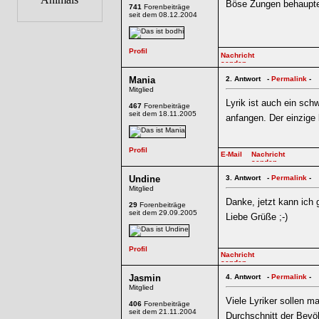
Böse Zungen behaupten
741
Forenbeiträge
seit dem 08.12.2004
Mania
2.
Antwort -
Permalink
-
Mitglied
Lyrik ist auch ein sch
467
Forenbeiträge
seit dem 18.11.2005
anfangen. Der einzige 
Undine
3.
Antwort -
Permalink
-
Mitglied
Danke, jetzt kann ich 
29
Forenbeiträge
seit dem 29.09.2005
Liebe Grüße ;-)
Jasmin
4.
Antwort -
Permalink
-
Mitglied
Viele Lyriker sollen m
406
Forenbeiträge
seit dem 21.11.2004
Durchschnitt der Bevöl