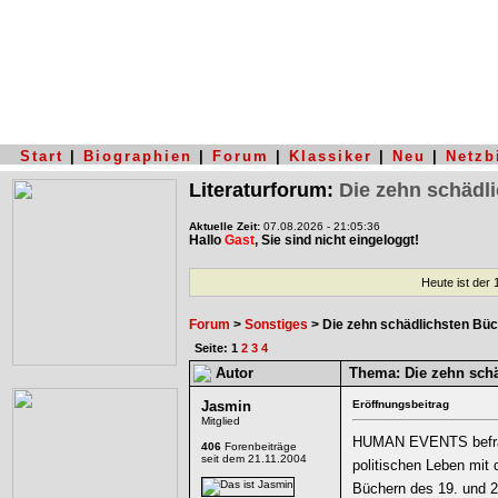
Start
|
Biographien
|
Forum
|
Klassiker
|
Neu
|
Netzb
Literaturforum:
Die zehn schädl
Aktuelle Zeit:
07.08.2026 - 21:05:36
Hallo
Gast
, Sie sind nicht eingeloggt!
Heute ist der
Forum
>
Sonstiges
> Die zehn schädlichsten Bü
Seite: 1
2
3
4
Autor
Thema:
Die zehn schä
Jasmin
Eröffnungsbeitrag
Mitglied
HUMAN EVENTS befragt
406
Forenbeiträge
seit dem 21.11.2004
politischen Leben mit 
Büchern des 19. und 2