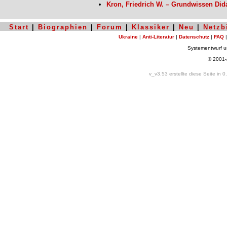
Kron, Friedrich W. – Grundwissen Did
Start
|
Biographien
|
Forum
|
Klassiker
|
Neu
|
Netzb
Ukraine
|
Anti-Literatur
|
Datenschutz
|
FAQ
Systementwurf 
© 2001
v_v3.53 erstellte diese Seite in 