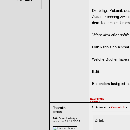
Die billige Polemik de
Zusammenhang zwische
dem Tod seines Urhebe
"Marx died after publi
Man kann sich einmal 
Welche Bücher haben 
Edit:
Besonders lustig ist n
Jasmin
2.
Antwort -
Permalink
-
Mitglied
406
Forenbeiträge
Zitat:
seit dem 21.11.2004