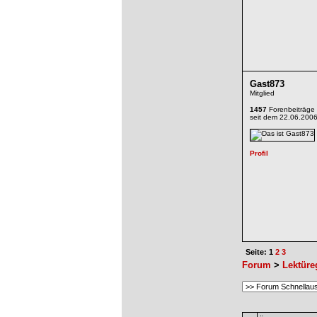
Gast873
Mitglied
1457
Forenbeiträge
seit dem 22.06.200
Seite: 1
2
3
Forum
>
Lektüre