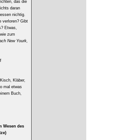
ichten, das die
ichts daran
essen nichtig.
 verloren? Gibt
s? Etwas,
 wie zum
nach New Yourk,
f
Kisch, Kläber,
lso mal etwas
einem Buch,
om Wesen des
tze)