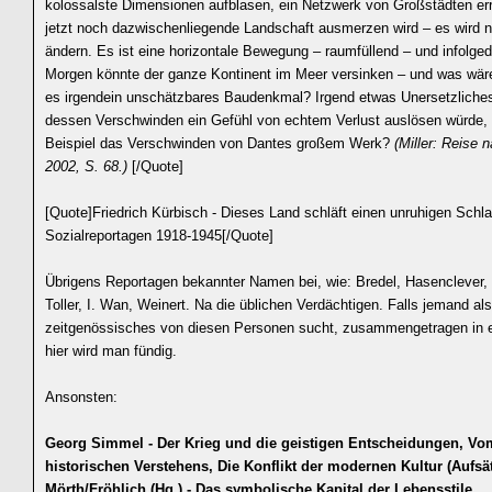
kolossalste Dimensionen aufblasen, ein Netzwerk von Großstädten err
jetzt noch dazwischenliegende Landschaft ausmerzen wird – es wird n
ändern. Es ist eine horizontale Bewegung – raumfüllend – und infolged
Morgen könnte der ganze Kontinent im Meer versinken – und was wäre
es irgendein unschätzbares Baudenkmal? Irgend etwas Unersetzliche
dessen Verschwinden ein Gefühl von echtem Verlust auslösen würde,
Beispiel das Verschwinden von Dantes großem Werk?
(Miller: Reise 
2002, S. 68.)
[/Quote]
[Quote]Friedrich Kürbisch - Dieses Land schläft einen unruhigen Schla
Sozialreportagen 1918-1945[/Quote]
Übrigens Reportagen bekannter Namen bei, wie: Bredel, Hasenclever, 
Toller, I. Wan, Weinert. Na die üblichen Verdächtigen. Falls jemand a
zeitgenössisches von diesen Personen sucht, zusammengetragen in 
hier wird man fündig.
Ansonsten:
Georg Simmel - Der Krieg und die geistigen Entscheidungen, V
historischen Verstehens, Die Konflikt der modernen Kultur (Aufsä
Mörth/Fröhlich (Hg.) - Das symbolische Kapital der Lebensstile