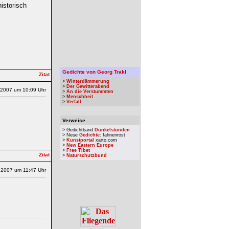
istorisch
Gedichte von Georg Trakl
>
Winterdämmerung
>
Der Gewitterabend
.2007 um 10:09 Uhr
>
An die Verstummten
>
Menschheit
>
Verfall
Verweise
> Gedichtband
Dunkelstunden
> Neue
Gedichte
: fahnenrost
>
Kunstportal
xarto.com
>
New Eastern Europe
>
Free Tibet
>
Naturschutzbund
.2007 um 11:47 Uhr