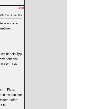
.2007 um 17:48 Uhr
dene und irre
amüsiert.
, wo der ein Typ
ganz nebenbei
. Das ist USA
nt – Flora,
iches wurde hier
iesem tiefen,
s in