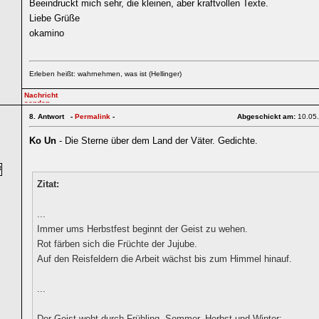
Beeindruckt mich sehr, die kleinen, aber kraftvollen Texte.
Liebe Grüße
okamino
Erleben heißt: wahrnehmen, was ist (Hellinger)
8.
Antwort -
Permalink
-
Abgeschickt am:
10.05
Ko Un
- Die Sterne über dem Land der Väter. Gedichte.
7
Zitat:
...
Immer ums Herbstfest beginnt der Geist zu wehen.
Rot färben sich die Früchte der Jujube.
Auf den Reisfeldern die Arbeit wächst bis zum Himmel hinauf.
...
Der Geist weht durch Frühling, Sommer, Herbst und Winter;