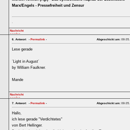
Marx/Engels - Pressefreiheit und Zensur
.
6.
Antwort -
Permalink
-
Abgeschickt am:
09.05
Lese gerade
7
´Light in August´
by William Faulkner.
Mande
7.
Antwort -
Permalink
-
Abgeschickt am:
09.05
Hallo,
7
ich lese gerade "Verdichtetes"
von Bert Hellinger.