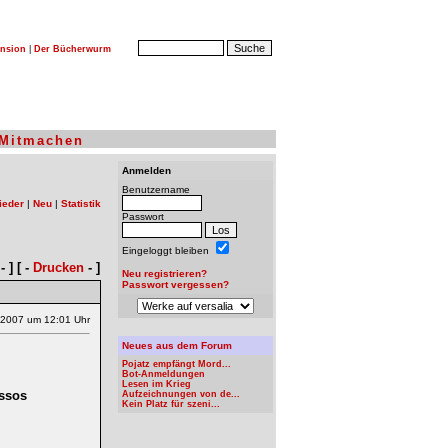
nsion
|
Der Bücherwurm
Mitmachen
Anmelden
Benutzername
ieder
|
Neu
|
Statistik
Passwort
Eingeloggt bleiben
- ] [ -
Drucken
- ]
Neu registrieren?
Passwort vergessen?
.2007 um 12:01 Uhr
Neues aus dem Forum
Pojatz empfängt Mord...
Bot-Anmeldungen
Lesen im Krieg
ssos
Aufzeichnungen von de...
Kein Platz für szeni...