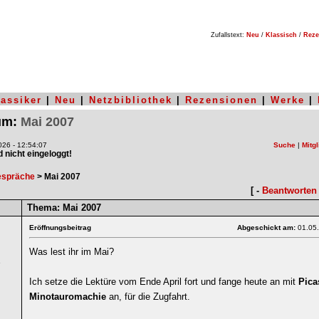
Zufallstext:
Neu
/
Klassisch
/
Reze
lassiker
|
Neu
|
Netzbibliothek
|
Rezensionen
|
Werke
|
rum:
Mai 2007
26 - 12:54:07
Suche
|
Mitgl
nd nicht eingeloggt!
espräche
> Mai 2007
[ -
Beantworten
Thema:
Mai 2007
Eröffnungsbeitrag
Abgeschickt am:
01.05
Was lest ihr im Mai?
6
Ich setze die Lektüre vom Ende April fort und fange heute an mit
Pica
Minotauromachie
an, für die Zugfahrt.