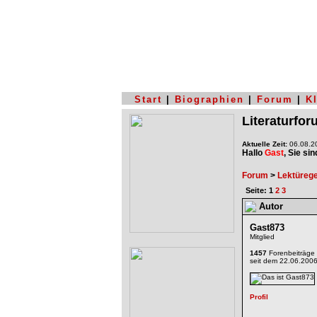
Start
|
Biographien
|
Forum
|
K
Literaturfo
Aktuelle Zeit:
06.08.20
Hallo
Gast
, Sie si
Forum
>
Lektüreg
Seite: 1
2
3
Autor
Gast873
Mitglied
1457
Forenbeiträge
seit dem 22.06.200