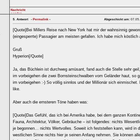
5.
Antwort -
Permalink
-
Abgeschickt am:
07.05
[Quote]Bei Millers Reise nach New York hat mir der wahnsinnig gewor
5
(eingesperrte) Passagier am meisten gefallen. Ich habe mich köstlich 
Gruß
Hyperion[/Quote]
Ja, das Büchlein ist durchweg amüsant, fand auch die Stelle sehr geil
im vorbeigehen die zwei Bornsteinschwalben vom Geländer haut, so 
im vorbeigehen :-) So völlig sinnlos und der Millionär sich einmischet
like.
Aber auch die ernsteren Töne haben was:
[Quote]Das Gefühl, das ich bei Amerika habe, bei dem ganzen Kontine
Fauna, Architektur, Völker, Gebräuche – ist folgendes: nichts Wesentl
je begonnen… nichts Wertvolles. Soweit ich feststellen kann, wird in d
westlichen Sinne nichts hier je seinen Anfang nehmen. Sie können alle