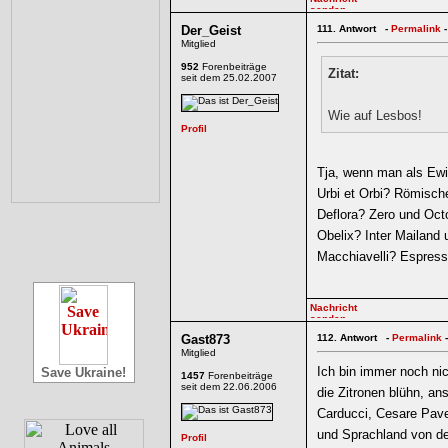
Der_Geist
111.
Antwort -
Permalink
-
Mitglied
952
Forenbeiträge
Zitat:
seit dem 25.02.2007
Wie auf Lesbos!
Tja, wenn man als Ewig
Urbi et Orbi? Römisch
Deflora? Zero und Oct
Obelix? Inter Mailand
Macchiavelli? Espres
Gast873
112.
Antwort -
Permalink
-
Mitglied
Ich bin immer noch nic
Save Ukraine!
1457
Forenbeiträge
seit dem 22.06.2006
die Zitronen blühn, an
Carducci, Cesare Pav
und Sprachland von der