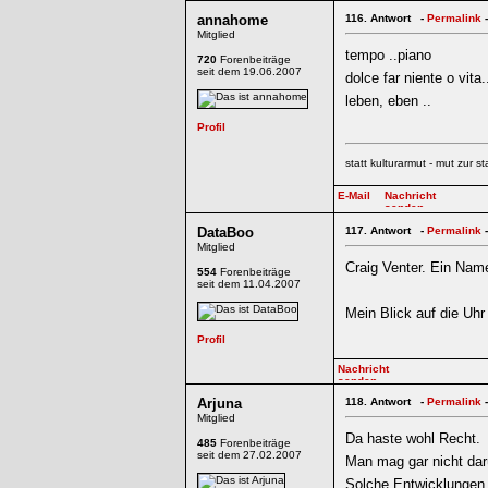
annahome
116.
Antwort -
Permalink
-
Mitglied
tempo ..piano
720
Forenbeiträge
seit dem 19.06.2007
dolce far niente o vita.
leben, eben ..
statt kulturarmut - mut zur st
DataBoo
117.
Antwort -
Permalink
-
Mitglied
Craig Venter. Ein Name
554
Forenbeiträge
seit dem 11.04.2007
Mein Blick auf die Uhr 
Arjuna
118.
Antwort -
Permalink
-
Mitglied
Da haste wohl Recht.
485
Forenbeiträge
seit dem 27.02.2007
Man mag gar nicht da
Solche Entwicklungen 