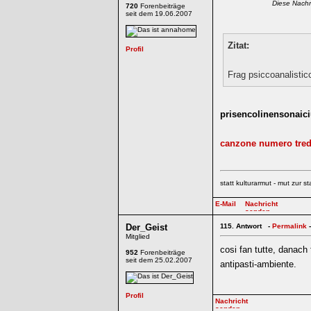
Diese Nachr
720
Forenbeiträge
seit dem 19.06.2007
Zitat:
Frag psiccoanalisticc
prisencolinensonaic
canzone numero tred
statt kulturarmut - mut zur st
Der_Geist
115.
Antwort -
Permalink
-
Mitglied
cosi fan tutte, danach 
952
Forenbeiträge
seit dem 25.02.2007
antipasti-ambiente.