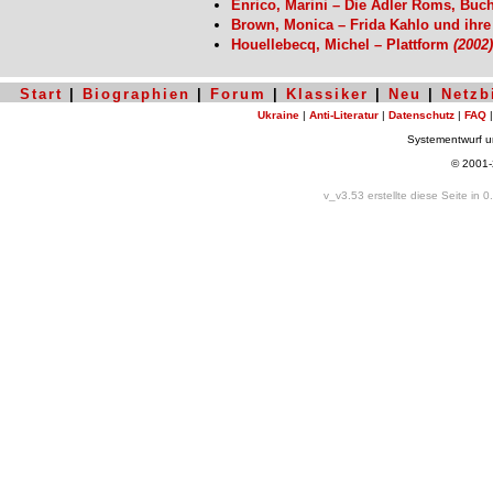
Enrico, Marini – Die Adler Roms, Buc
Brown, Monica – Frida Kahlo und ihre
Houellebecq, Michel – Plattform
(2002)
Start
|
Biographien
|
Forum
|
Klassiker
|
Neu
|
Netzb
Ukraine
|
Anti-Literatur
|
Datenschutz
|
FAQ
Systementwurf 
© 2001
v_v3.53 erstellte diese Seite in 