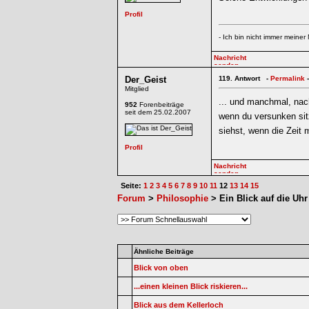
- Ich bin nicht immer meiner
Der_Geist
119.
Antwort -
Permalink
-
Mitglied
... und manchmal, nach
952
Forenbeiträge
seit dem 25.02.2007
wenn du versunken sit
siehst, wenn die Zeit 
Seite:
1
2
3
4
5
6
7
8
9
10
11
12
13
14
15
Forum
>
Philosophie
> Ein Blick auf die Uhr
Ähnliche Beiträge
Blick von oben
...einen kleinen Blick riskieren...
Blick aus dem Kellerloch