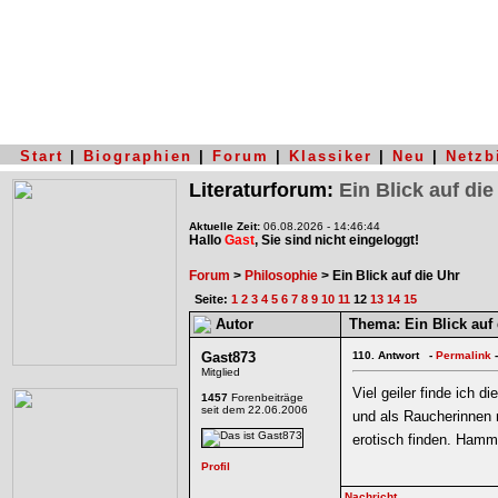
Start
|
Biographien
|
Forum
|
Klassiker
|
Neu
|
Netzb
Literaturforum:
Ein Blick auf die
Aktuelle Zeit:
06.08.2026 - 14:46:44
Hallo
Gast
, Sie sind nicht eingeloggt!
Forum
>
Philosophie
> Ein Blick auf die Uhr
Seite:
1
2
3
4
5
6
7
8
9
10
11
12
13
14
15
Autor
Thema:
Ein Blick auf 
Gast873
110.
Antwort -
Permalink
-
Mitglied
Viel geiler finde ich d
1457
Forenbeiträge
seit dem 22.06.2006
und als Raucherinnen 
erotisch finden. Hamm