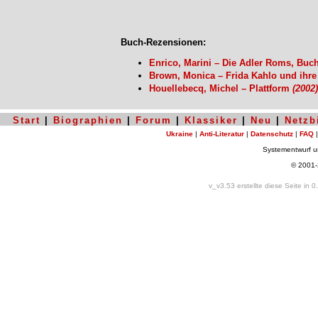
Buch-Rezensionen:
Enrico, Marini – Die Adler Roms, Buc
Brown, Monica – Frida Kahlo und ihre
Houellebecq, Michel – Plattform
(2002)
Start
|
Biographien
|
Forum
|
Klassiker
|
Neu
|
Netzb
Ukraine
|
Anti-Literatur
|
Datenschutz
|
FAQ
Systementwurf 
© 2001
v_v3.53 erstellte diese Seite in 