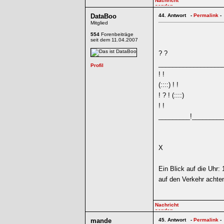
DataBoo
44.
Antwort -
Permalink
-
Mitglied
554
Forenbeiträge
seit dem 11.04.2007
? ?
__________________
! !
(::::) ! !
! ? ! (::::)
! !
_________!_________
X
Ein Blick auf die Uhr:
auf den Verkehr achten
mande
45.
Antwort -
Permalink
-