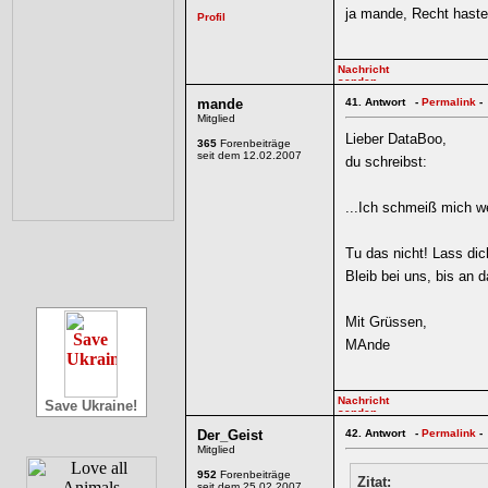
ja mande, Recht hast
mande
41.
Antwort -
Permalink
-
Mitglied
Lieber DataBoo,
365
Forenbeiträge
seit dem 12.02.2007
du schreibst:
...Ich schmeiß mich we
Tu das nicht! Lass dic
Bleib bei uns, bis an 
Mit Grüssen,
MAnde
Save Ukraine!
Der_Geist
42.
Antwort -
Permalink
-
Mitglied
952
Forenbeiträge
Zitat:
seit dem 25.02.2007