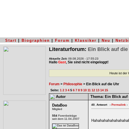
Start
|
Biographien
|
Forum
|
Klassiker
|
Neu
|
Netzb
Literaturforum:
Ein Blick auf die
Aktuelle Zeit:
09.08.2026 - 17:55:23
Hallo
Gast
, Sie sind nicht eingeloggt!
Heute ist der
Forum
>
Philosophie
> Ein Blick auf die Uhr
Seite:
1
2
3
4
5
6
7
8
9
10
11
12
13
14
15
Autor
Thema:
Ein Blick auf 
DataBoo
40.
Antwort -
Permalink
-
Mitglied
554
Forenbeiträge
seit dem 11.04.2007
Hahahahahahahahaha