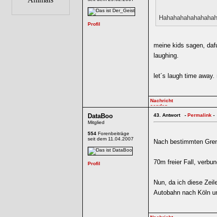
Hahahahahahahaha
meine kids sagen, dafu
laughing.
let´s laugh time away.
DataBoo
43.
Antwort -
Permalink
-
Mitglied
554
Forenbeiträge
seit dem 11.04.2007
Nach bestimmten Grenze
70m freier Fall, verbu
Nun, da ich diese Zeil
Autobahn nach Köln un