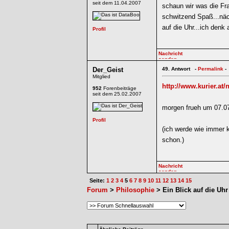
seit dem 11.04.2007
schaun wir was die Fr
schwitzend Spaß...näc
auf die Uhr...ich denk 
Der_Geist
49.
Antwort -
Permalink
-
Mitglied
http://www.kurier.at
952
Forenbeiträge
seit dem 25.02.2007
morgen frueh um 07.07
(ich werde wie immer k
schon.)
Seite:
1
2
3
4
5
6
7
8
9
10
11
12
13
14
15
Forum
>
Philosophie
> Ein Blick auf die Uhr