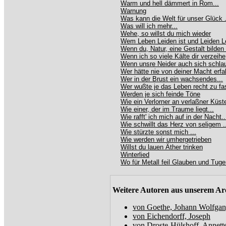
Warm und hell dämmert in Rom...
Warnung
Was kann die Welt für unser Glück .
Was will ich mehr...
Wehe, so willst du mich wieder
Wem Leben Leiden ist und Leiden 
Wenn du, Natur, eine Gestalt bilden w
Wenn ich so viele Kälte dir verzeihe
Wenn unsre Neider auch sich schlau
Wer hätte nie von deiner Macht erf
Wer in der Brust ein wachsendes...
Wer wußte je das Leben recht zu f
Werden je sich feinde Töne
Wie ein Verlorner an verlaßner Küst
Wie einer, der im Traume liegt...
Wie rafft' ich mich auf in der Nacht..
Wie schwillt das Herz von seligem .
Wie stürzte sonst mich ...
Wie werden wir umhergetrieben
Willst du lauen Äther trinken
Winterlied
Wo für Metall feil Glauben und Tugen
Weitere Autoren aus unserem Ar
von Goethe, Johann Wolfga
von Eichendorff, Joseph
von Droste-Hülshoff, Annett