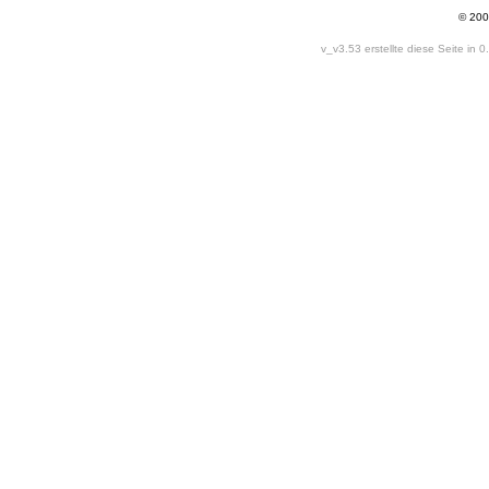
© 200
v_v3.53 erstellte diese Seite in 