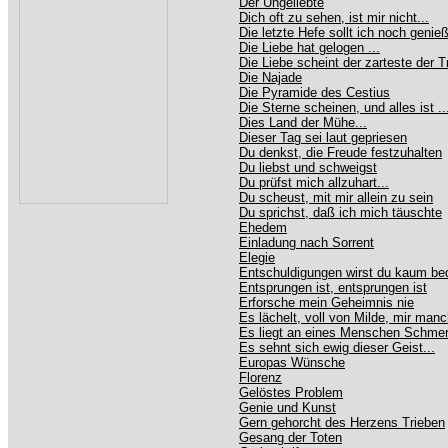
Der Ungeliebte
Dich oft zu sehen, ist mir nicht...
Die letzte Hefe sollt ich noch genieß
Die Liebe hat gelogen ...
Die Liebe scheint der zarteste der T
Die Najade
Die Pyramide des Cestius
Die Sterne scheinen, und alles ist ..
Dies Land der Mühe...
Dieser Tag sei laut gepriesen
Du denkst, die Freude festzuhalten
Du liebst und schweigst
Du prüfst mich allzuhart...
Du scheust, mit mir allein zu sein
Du sprichst, daß ich mich täuschte
Ehedem
Einladung nach Sorrent
Elegie
Entschuldigungen wirst du kaum be
Entsprungen ist, entsprungen ist
Erforsche mein Geheimnis nie
Es lächelt, voll von Milde, mir man
Es liegt an eines Menschen Schmer
Es sehnt sich ewig dieser Geist...
Europas Wünsche
Florenz
Gelöstes Problem
Genie und Kunst
Gern gehorcht des Herzens Trieben
Gesang der Toten