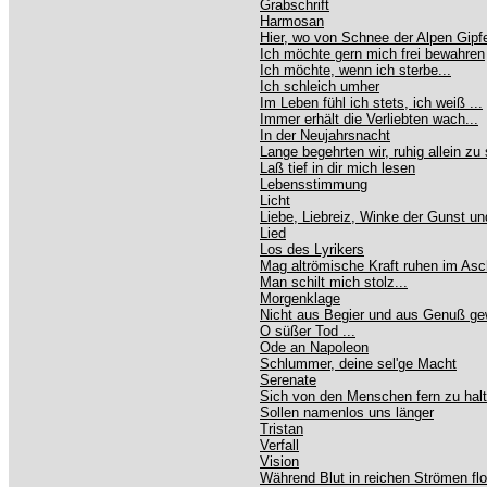
Grabschrift
Harmosan
Hier, wo von Schnee der Alpen Gipfe
Ich möchte gern mich frei bewahren
Ich möchte, wenn ich sterbe...
Ich schleich umher
Im Leben fühl ich stets, ich weiß ...
Immer erhält die Verliebten wach...
In der Neujahrsnacht
Lange begehrten wir, ruhig allein zu 
Laß tief in dir mich lesen
Lebensstimmung
Licht
Liebe, Liebreiz, Winke der Gunst und
Lied
Los des Lyrikers
Mag altrömische Kraft ruhen im Asc
Man schilt mich stolz...
Morgenklage
Nicht aus Begier und aus Genuß g
O süßer Tod ...
Ode an Napoleon
Schlummer, deine sel'ge Macht
Serenate
Sich von den Menschen fern zu hal
Sollen namenlos uns länger
Tristan
Verfall
Vision
Während Blut in reichen Strömen flo