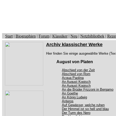
Start
|
Biographien
|
Forum
|
Klassiker
|
Neu
|
Netzbibliothek
|
Reze
Archiv klassischer Werke
Hier finden Sie einige ausgewählte Werke (Tex
August von Platen
Abschied von der Zeit
Abschied von Rom
Acqua Paolina
An August Kopisch
An August Kopisch
An die Brüder Frizzoni in Bergamo
An Goethe
An König Ludwig
Anteros
Auf Gewässer, welche ruhen
Der Himmel ist so hell und blau
Der Turm des Nero