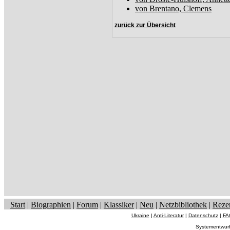
von Brentano, Clemens
zurück zur Übersicht
Start
|
Biographien
|
Forum
|
Klassiker
|
Neu
|
Netzbibliothek
|
Reze
Ukraine
|
Anti-Literatur
|
Datenschutz
|
FA
Systementwur