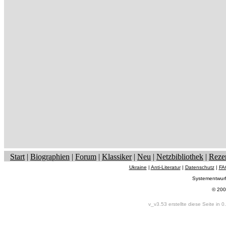
Start
|
Biographien
|
Forum
|
Klassiker
|
Neu
|
Netzbibliothek
|
Reze
Ukraine
|
Anti-Literatur
|
Datenschutz
|
FA
Systementwur
© 200
v_v3.53 erstellte diese Seite in 