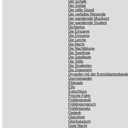
Der Schalk
Der Soldat
Der stille Grund
Der verliebte Reisende
Der wandernde Musikant
Der wandernde Student
Dichterlos
Die Einsame
Die Einsame
Die Lerche
Die Nacht
Die Nachtblume
Die Sperlinge
Die Spielleute
Die Stille
Die Studenten
Die Zigeunerin
Dryander mit der Komödiantenband
Durcheinander
Eldorado
Elfe
Entschluss
Frische Fahrt
Frühlingsgruß
Frühlingsmarsch
Frühlingsnetz
Gedenk
Gleichheit
Glückwunsch
Gute Nacht