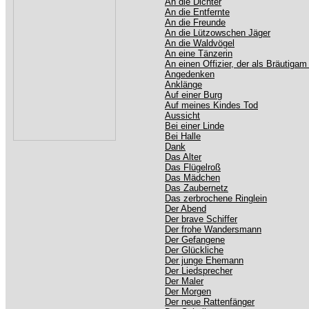
An die Dichter
An die Entfernte
An die Freunde
An die Lützowschen Jäger
An die Waldvögel
An eine Tänzerin
An einen Offizier, der als Bräutigam
Angedenken
Anklänge
Auf einer Burg
Auf meines Kindes Tod
Aussicht
Bei einer Linde
Bei Halle
Dank
Das Alter
Das Flügelroß
Das Mädchen
Das Zaubernetz
Das zerbrochene Ringlein
Der Abend
Der brave Schiffer
Der frohe Wandersmann
Der Gefangene
Der Glückliche
Der junge Ehemann
Der Liedsprecher
Der Maler
Der Morgen
Der neue Rattenfänger