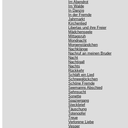
Im Abendrot
Im Walde
In Danzig
In der Fremde
Jahrmarkt
Kirchenlied
Libertas und ihre Freier
Mädchenseele
Mittagsruh
Mondnacht
Morgenständchen
Nachklänge
Nachruf an meinen Bruder
Nacht
Nachtigall
Nachts
Rückkehr
Schläft ein Lied
Schneeglöckchen
Schöne Fremde
Seemanns Abschied
Sehnsucht
Sonette
Spaziergang
Steckbrief
Täuschung
Totenopfer
Treue
Verlorene Liebe
Vesper