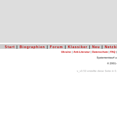
Start
|
Biographien
|
Forum
|
Klassiker
|
Neu
|
Netzb
Ukraine
|
Anti-Literatur
|
Datenschutz
|
FAQ
Systementwurf 
© 2001
v_v3.53 erstellte diese Seite in 